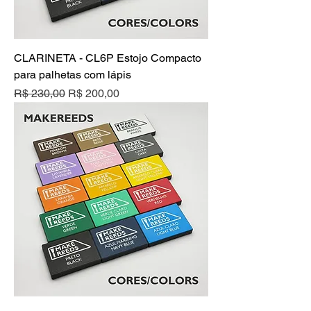
CLARINETA - CL6P Estojo Compacto
para palhetas com lápis
Preço normal
Preço promocional
R$ 230,00
R$ 200,00