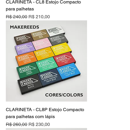
CLARINETA - CL8 Estojo Compacto
para palhetas
Preço normal
Preço promocional
R$ 240,00
R$ 210,00
CLARINETA - CL8P Estojo Compacto
para palhetas com lápis
Preço normal
Preço promocional
R$ 260,00
R$ 230,00