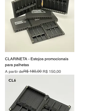
CLARINETA - Estojos promocionais
para palhetas
Preço normal
Preço promocional
R$ 180,00
A partir de
R$ 150,00