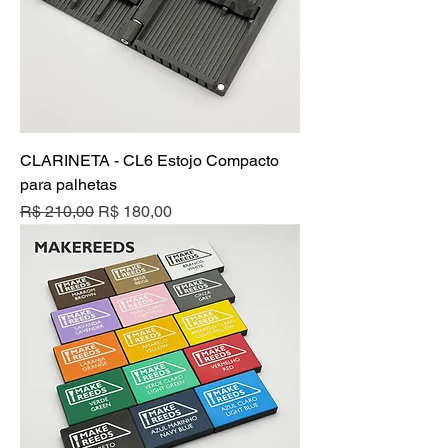
CLARINETA - CL6 Estojo Compacto
para palhetas
Preço normal
Preço promocional
R$ 210,00
R$ 180,00