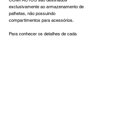
exclusivamente ao armazenamento de
palhetas, não possuindo
compartimentos para acessórios.
Para conhecer os detalhes de cada
modelo, visite a página correspondente.
Se desejar consultar a disponibilidade
em estoque, entre em contato conosco.
Caso prefira um estojo personalizado,
com opções de cores e gravação do
nome, faça seu pedido pela página do
modelo desejado.
Leia nossa sessão de
CUIDADOS e INSTRUÇÕES
DE USO!