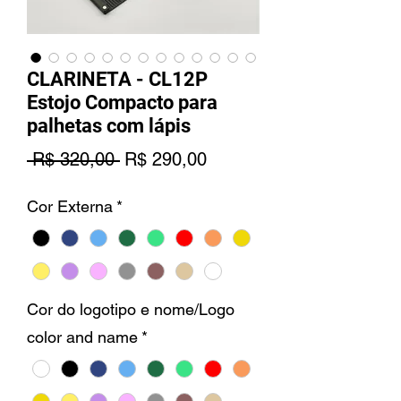
CLARINETA - CL12P
Estojo Compacto para
palhetas com lápis
Preço
Preço
 R$ 320,00 
R$ 290,00
normal
promocional
Cor Externa
*
Cor do logotipo e nome/Logo
color and name
*